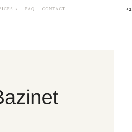
VICES
FAQ
CONTACT
+1
azinet